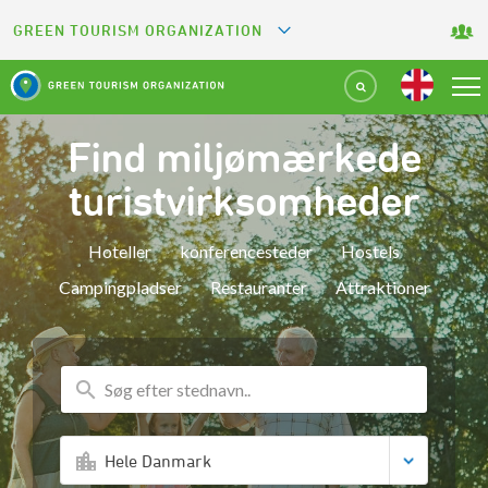
GREEN TOURISM ORGANIZATION
GREETS
GREEN KEY
Find miljømærkede
GREEN RESTAURANT
turistvirksomheder
GREEN SPORT FACILITY
Hoteller
konferencesteder
Hostels
Campingpladser
Restauranter
Attraktioner
GREEN CAMPING
GREEN ATTRACTION
Hele Danmark