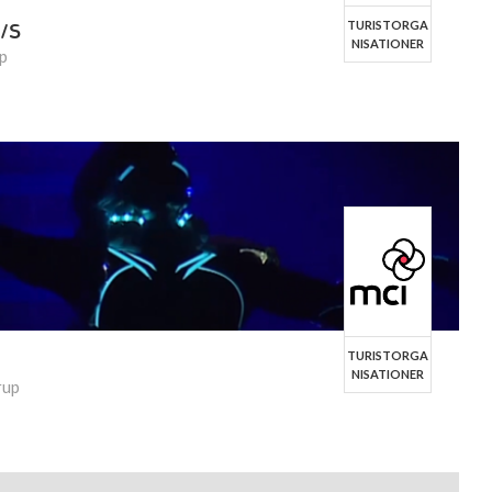
TURISTORGA
A/S
NISATIONER
up
TURISTORGA
NISATIONER
rup