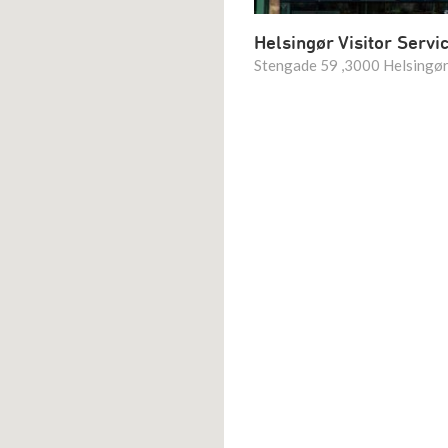
Helsingør Visitor Servi
Stengade 59 ,3000 Helsingø