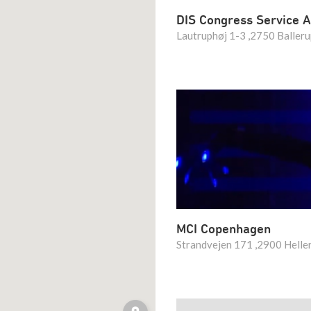
DIS Congress Service 
Lautruphøj 1-3 ,2750 Baller
MCI Copenhagen
Strandvejen 171 ,2900 Helle