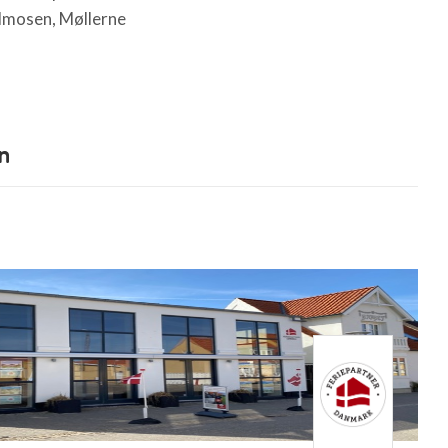
ldmosen, Møllerne
n