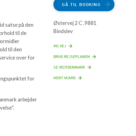
GÅ TIL BOOKING
Østervej 2 C ,9881
tid satse på den
Bindslev
orhold til de
formidler
VIS VEJ
old til den
BRUG REJSEPLANEN
ervice over for
SE VISITDENMARK
angspunktet for
HENT VCARD
Danmark arbejder
velse”.
s