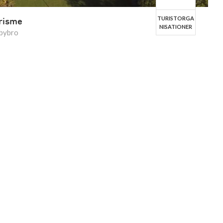
TURISTORGA
urisme
NISATIONER
abybro