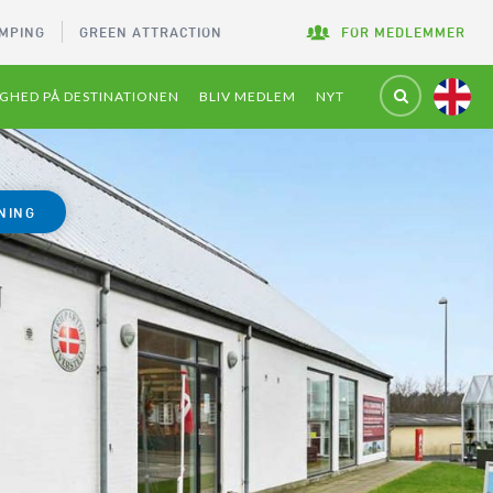
MPING
GREEN ATTRACTION
FOR MEDLEMMER
GHED PÅ DESTINATIONEN
BLIV MEDLEM
NYT
NING