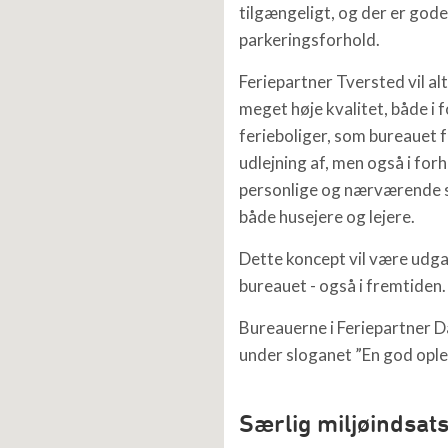
tilgængeligt, og der er gode
parkeringsforhold.
Feriepartner Tversted vil al
meget høje kvalitet, både i f
ferieboliger, som bureauet 
udlejning af, men også i forh
personlige og nærværende s
både husejere og lejere.
Dette koncept vil være udg
bureauet - også i fremtiden.
Bureauerne i Feriepartner 
under sloganet ”En god ople
Særlig miljøindsat