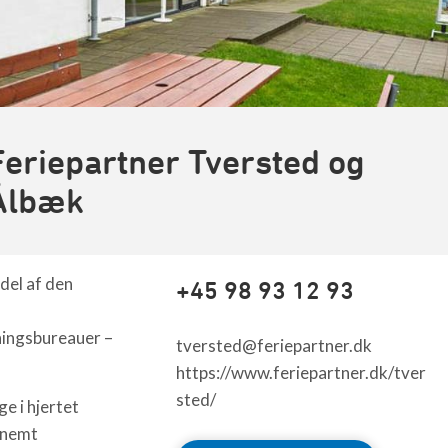
Feriepartner Tversted og
Ålbæk
del af den
+45 98 93 12 93
ningsbureauer –
tversted@feriepartner.dk
https://www.feriepartner.dk/tver
sted/
ge i hjertet
 nemt