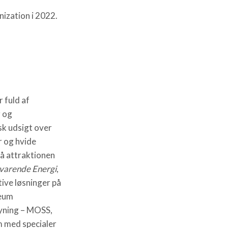
ization i 2022.
r fuld af
 og
sk udsigt over
r og hvide
å attraktionen
dvarende Energi
,
ive løsninger på
seum
yning – MOSS,
m med specialer