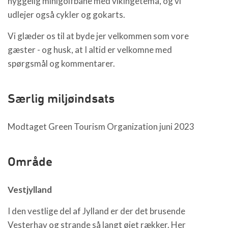
hyggelig minigolfbane med vikingetema, og vi
udlejer også cykler og gokarts.
Vi glæder os til at byde jer velkommen som vore
gæster - og husk, at I altid er velkomne med
spørgsmål og kommentarer.
Særlig miljøindsats
Modtaget Green Tourism Organization juni 2023
Område
Vestjylland
I den vestlige del af Jylland er der det brusende
Vesterhav og strande så langt øjet rækker. Her