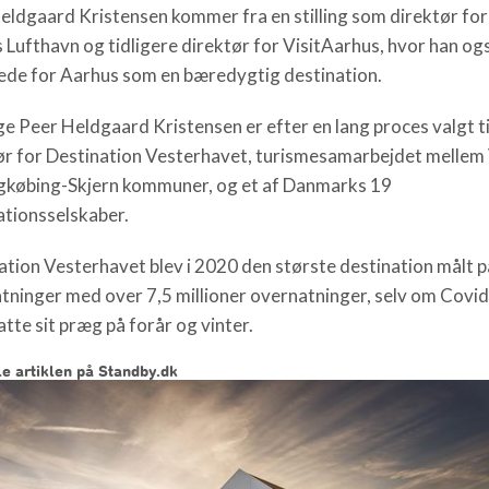
eldgaard Kristensen kommer fra en stilling som direktør for
 Lufthavn og tidligere direktør for VisitAarhus, hvor han og
ede for Aarhus som en bæredygtig destination.
ge Peer Heldgaard Kristensen er efter en lang proces valgt ti
ør for Destination Vesterhavet, turismesamarbejdet mellem
gkøbing-Skjern kommuner, og et af Danmarks 19
ationsselskaber.
ation Vesterhavet blev i 2020 den største destination målt p
tninger med over 7,5 millioner overnatninger, selv om Covi
tte sit præg på forår og vinter.
e artiklen på Standby.dk