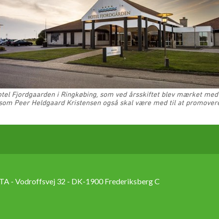
tel Fjordgaarden i Ringkøbing, som ved årsskiftet blev mærket med
som Peer Heldgaard Kristensen også skal være med til at promover
TA - Vodroffsvej 32 - DK-1900 Frederiksberg C