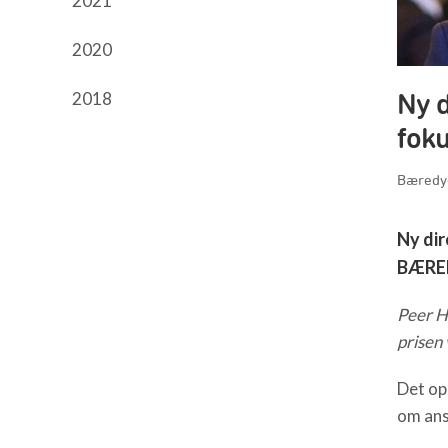
2021
2020
Ny d
2018
fok
Bæredyg
Ny dir
BÆRED
Peer H
prisen
Det op
om ans