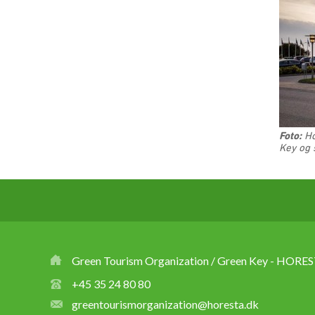
Foto:
Ho
Key og 
Green Tourism Organization / Green Key - HORES
+45 35 24 80 80
greentourismorganization@horesta.dk