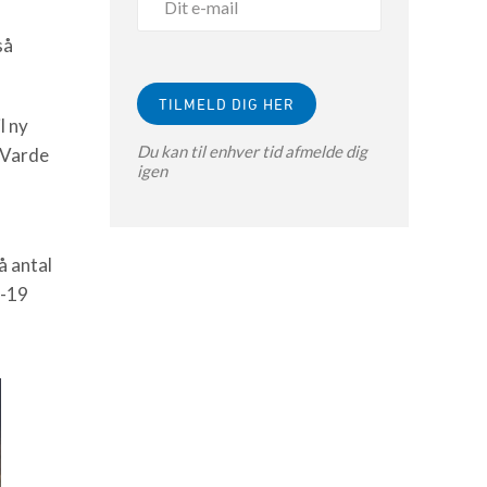
så
l ny
Du kan til enhver tid afmelde dig
 Varde
igen
å antal
d-19