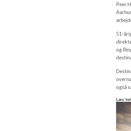
Peer H
Aarhus
arbejd
51-åri
direkt
og Rin
destin
Destin
overna
også sa
Læs hel