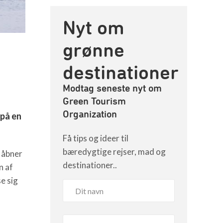
Nyt om
grønne
destinationer
Modtag seneste nyt om
Green Tourism
Organization
 på en
Få tips og ideer til
bæredygtige rejser, mad og
n åbner
destinationer..
n af
e sig