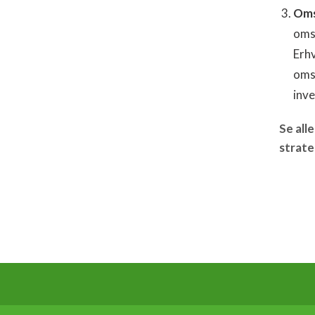
Oms
omst
Erh
omst
inve
Se all
strate