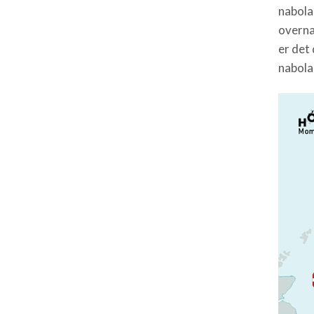
nabola
overna
er det
nabola