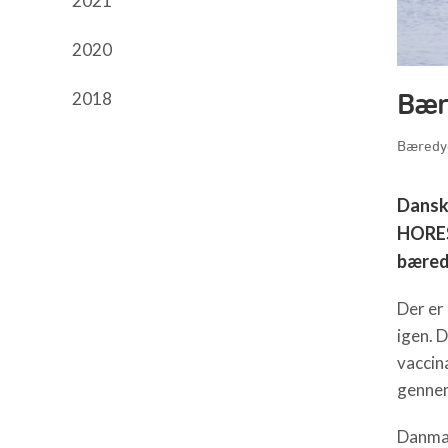
2021
2020
Bær
2018
Bæredyg
Dansk
HOREST
bæred
Der er
igen. 
vaccin
gennem
Danmar