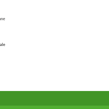
nne
ale