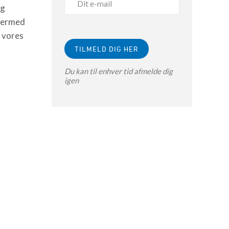
ig
 Dermed
 vores
Du kan til enhver tid afmelde dig
igen