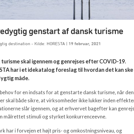
edygtig genstart af dansk turisme
tig destination - Kilde: HORESTA
|
19 februar, 2021
 turisme skal igennem og genrejses efter COVID-19.
A har i et idekatalog foreslag til hvordan det kan ske
ygtig måde.
 behov for en indsats for at genstarte dansk turisme, når de
Der skal både sikre, at virksomheder ikke lukker inden effekte
ationerne slår igennem, og at erhvervet bagefter kan genrejs
 målrettet stimuli og styrket konkurrenceevne.
k har i forvejen et højt pris- og omkostningsniveau, og