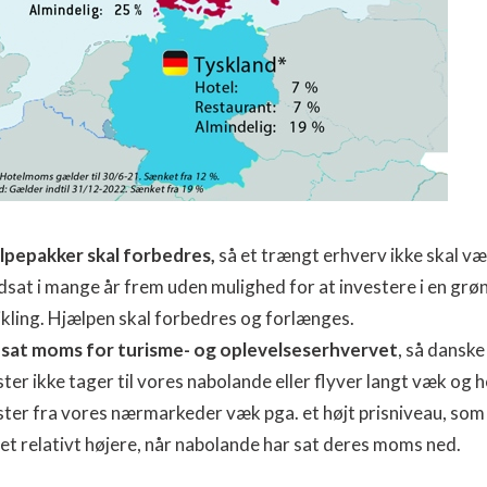
lpepakker skal forbedres,
så et trængt erhverv ikke skal v
sat i mange år frem uden mulighed for at investere i en grø
kling. Hjælpen skal forbedres og forlænges.
sat moms for turisme- og oplevelseserhvervet
, så danske
ster ikke tager til vores nabolande eller flyver langt væk og 
ster fra vores nærmarkeder væk pga. et højt prisniveau, som
et relativt højere, når nabolande har sat deres moms ned.