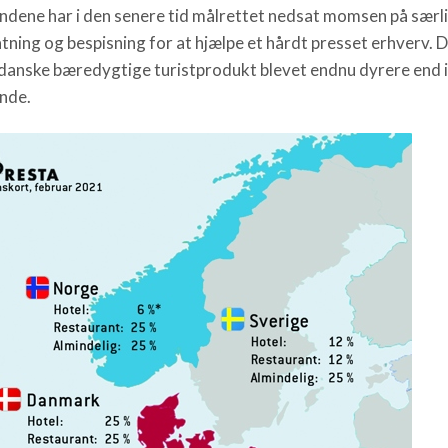
ndene har i den senere tid målrettet nedsat momsen på særl
tning og bespisning for at hjælpe et hårdt presset erhverv.
 danske bæredygtige turistprodukt blevet endnu dyrere end i
nde.