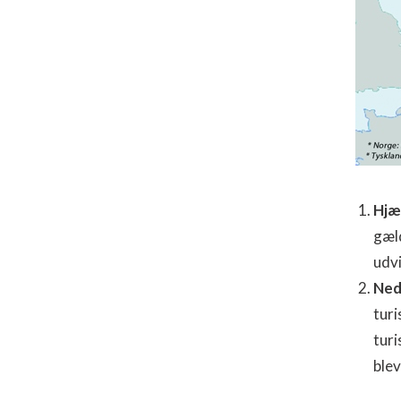
Hjæ
gæld
udvi
Ned
turi
turi
blev