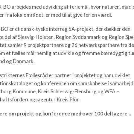
-BO arbejdes med udvikling af feriemål, hvor naturen, mad 
er fra lokalområdet, er med til at give ferien værdi.
O er et dansk-tyske interreg 5A-projekt, der dækker den
ge del af Slesvig-Holsten, Region Syddanmark og Region Sjæl
tet samler 9 projektpartnere og 26 netværkspartnere fra de
om et fælles mål; nemlig at udvikle og fremme bæredygtig tu
nd og Danmark.
strikternes Fællesråd er partner i projektet og har udviklet
ationskataloget og konferencen om samskabelse i samarbej
borg Kommune, Kreis Schleswig-Flensburg og WFA –
haftsförderungsagentur Kreis Plön.
re om projekt og konference med over 100 deltagere...