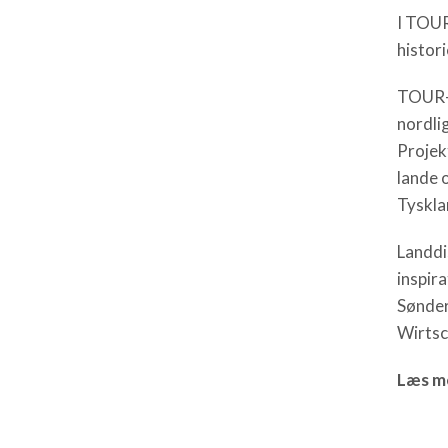
I TOUR
histori
TOUR-B
nordli
Projek
lande 
Tyskla
Landdi
inspir
Sønder
Wirtsc
Læs me