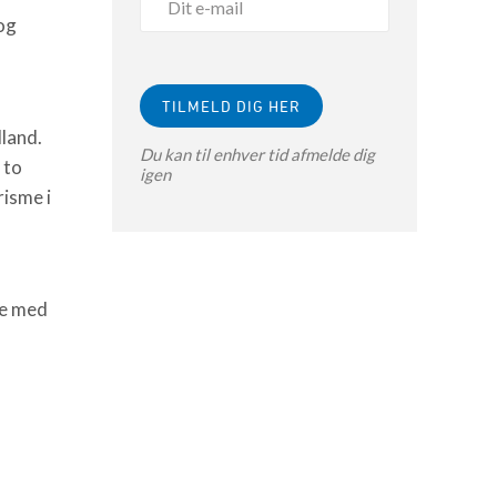
og
land.
Du kan til enhver tid afmelde dig
 to
igen
risme i
de med