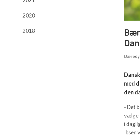
2021
2020
Bær
2018
Dan
Bæredyg
Dansk
med de
den d
- Det b
vælge 
i dagl
Ibsen 