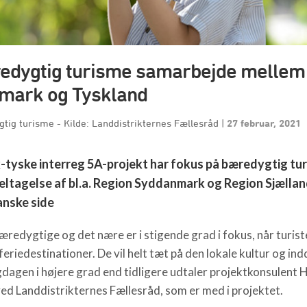
edygtig turisme samarbejde mellem
mark og Tyskland
tig turisme - Kilde: Landdistrikternes Fællesråd
|
27 februar, 2021
-tyske interreg 5A-projekt har fokus på bæredygtig tu
ltagelse af bl.a. Region Syddanmark og Region Sjællan
anske side
æredygtige og det nære er i stigende grad i fokus, når turist
feriedestinationer. De vil helt tæt på den lokale kultur og in
igdagen i højere grad end tidligere udtaler projektkonsulent H
ved Landdistrikternes Fællesråd, som er med i projektet.