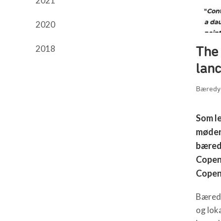
2021
2020
The
2018
lan
Bæredyg
Som le
møder,
bæred
Copen
Copenh
Bæredy
og loka