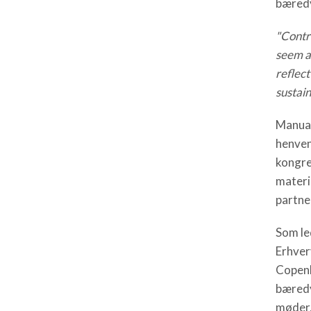
bæredy
"Contri
seem a 
reflect
sustai
Manual
henven
kongre
materi
partne
Som le
Erhver
Copenh
bæredy
møder,