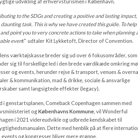
gtige udvikling af erhvervsturismen i København.
buting to the SDGs and creating a positive and lasting impact,
daunting task. This is why we have created this guide. To help
 and point you to very concrete actions to take when planning 
nable even
t" udtaler Kit Lykketoft, Director of Convention.
ens værktøjskasse breder sig ud over 6 fokusområder, som
der sig til forskellige led i den brede værdikæde omkring mø
sser og events, herunder rejse & transport, venues & overna
aler & kommunikation, mad & drikke, sociale & ansvarlige
rskaber samt langsigtede effekter (legacy).
d i genstartsplanen, Comeback Copenhagen sammen med
vsministeriet og
Københavns Kommune
, vil Wonderful
agen i 2021 videreudvikle og udbrede kendskabet til
gtighedsmanualen. Dette med henblik på at flere internatio
 events og kongresser bliver mere grønne.