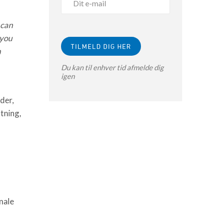
 can
 you
a
Du kan til enhver tid afmelde dig
igen
der,
tning,
nale