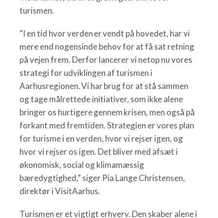
turismen.
”I en tid hvor verden er vendt på hovedet, har vi
mere end nogensinde behov for at få sat retning
på vejen frem. Derfor lancerer vi netop nu vores
strategi for udviklingen af turismen i
Aarhusregionen. Vi har brug for at stå sammen
og tage målrettede initiativer, som ikke alene
bringer os hurtigere gennem krisen, men også på
forkant med fremtiden. Strategien er vores plan
for turisme i en verden, hvor vi rejser igen, og
hvor vi rejser os igen. Det bliver med afsæt i
økonomisk, social og klimamæssig
bæredygtighed,” siger Pia Lange Christensen,
direktør i VisitAarhus.
Turismen er et vigtigt erhverv. Den skaber alene i