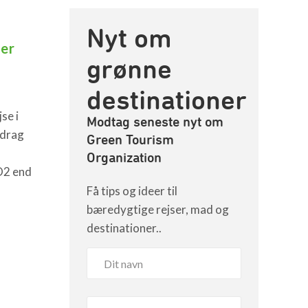
Nyt om
ver
grønne
destinationer
se i
Modtag seneste nyt om
idrag
Green Tourism
Organization
O2 end
Få tips og ideer til
bæredygtige rejser, mad og
destinationer..