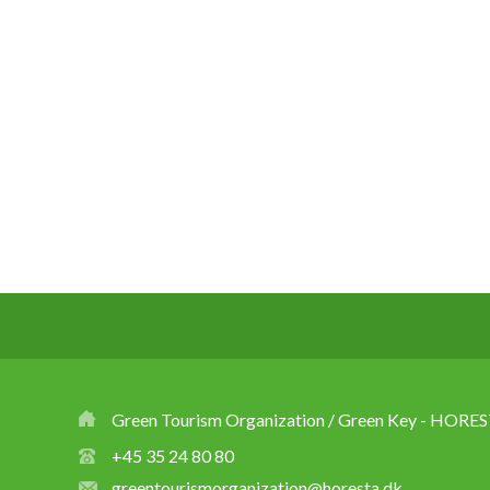
Green Tourism Organization / Green Key - HORES
+45 35 24 80 80
greentourismorganization@horesta.dk