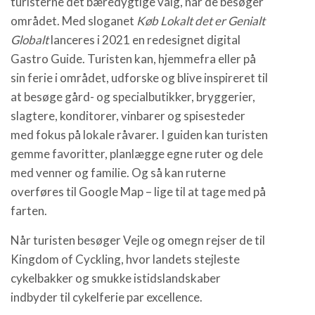
turisterne det bæredygtige valg, når de besøger
området. Med sloganet
Køb Lokalt det er Genialt
Globalt
lanceres i 2021 en redesignet digital
Gastro Guide. Turisten kan, hjemmefra eller på
sin ferie i området, udforske og blive inspireret til
at besøge gård- og specialbutikker, bryggerier,
slagtere, konditorer, vinbarer og spisesteder
med fokus på lokale råvarer. I guiden kan turisten
gemme favoritter, planlægge egne ruter og dele
med venner og familie. Og så kan ruterne
overføres til Google Map – lige til at tage med på
farten.
Når turisten besøger Vejle og omegn rejser de til
Kingdom of Cyckling, hvor landets stejleste
cykelbakker og smukke istidslandskaber
indbyder til cykelferie par excellence.