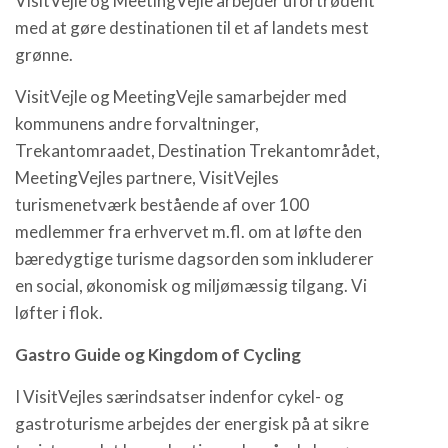
VisitVejle og MeetingVejle arbejder ufortrødent
med at gøre destinationen til et af landets mest
grønne.
VisitVejle og MeetingVejle samarbejder med
kommunens andre forvaltninger,
Trekantomraadet, Destination Trekantområdet,
MeetingVejles partnere, VisitVejles
turismenetværk bestående af over 100
medlemmer fra erhvervet m.fl. om at løfte den
bæredygtige turisme dagsorden som inkluderer
en social, økonomisk og miljømæssig tilgang. Vi
løfter i flok.
Gastro Guide og Kingdom of Cycling
I VisitVejles særindsatser indenfor cykel- og
gastroturisme arbejdes der energisk på at sikre