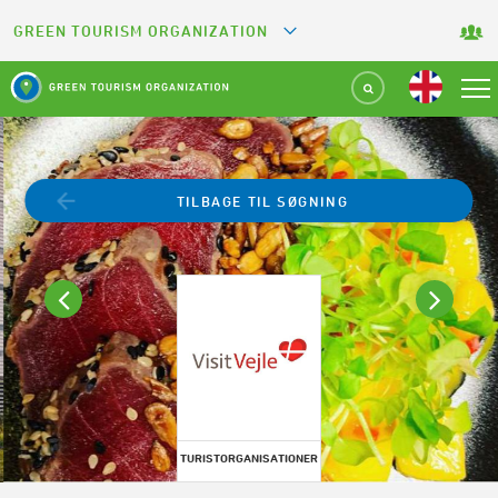
GREEN TOURISM ORGANIZATION
GREETS
GREEN KEY
GREEN RESTAURANT
TILBAGE TIL SØGNING
GREEN SPORT FACILITY
GREEN CAMPING
GREEN ATTRACTION
TURISTORGANISATIONER