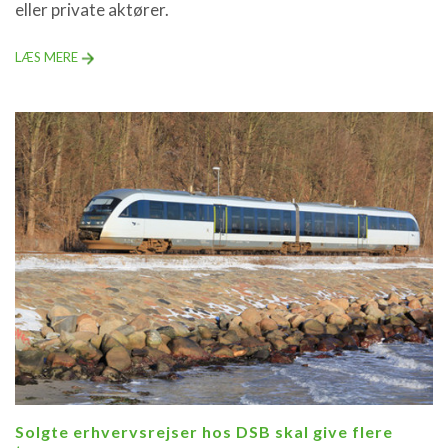
eller private aktører.
LÆS MERE
Solgte erhvervsrejser hos DSB skal give flere