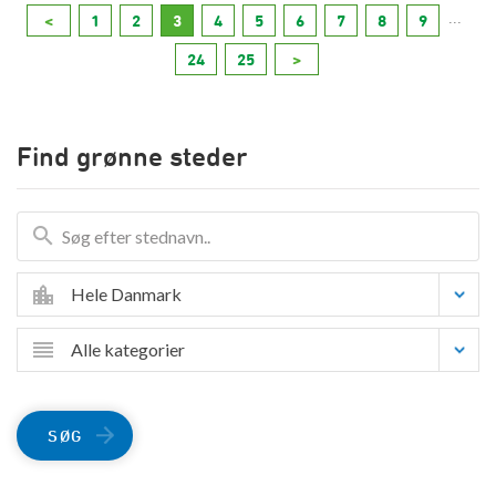
...
<
1
2
3
4
5
6
7
8
9
24
25
>
Find grønne steder
Hele Danmark
Alle kategorier
SØG