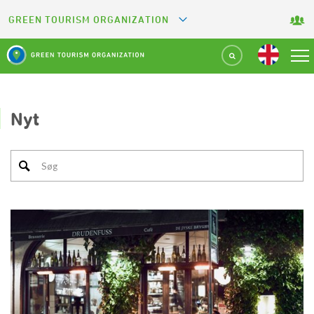
GREEN TOURISM ORGANIZATION
GREETS
GREEN KEY
GREEN RESTAURANT
Nyt
GREEN SPORT FACILITY
GREEN CAMPING
GREEN ATTRACTION