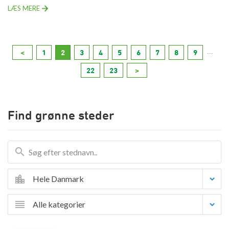
LÆS MERE
...
<
1
2
3
4
5
6
7
8
9
22
23
>
Find grønne steder
Hele Danmark
Alle kategorier