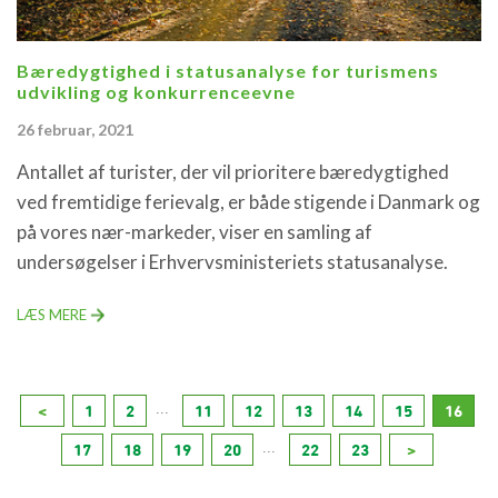
Bæredygtighed i statusanalyse for turismens
udvikling og konkurrenceevne
26 februar, 2021
Antallet af turister, der vil prioritere bæredygtighed
ved fremtidige ferievalg, er både stigende i Danmark og
på vores nær-markeder, viser en samling af
undersøgelser i Erhvervsministeriets statusanalyse.
LÆS MERE
...
<
1
2
11
12
13
14
15
16
...
17
18
19
20
22
23
>