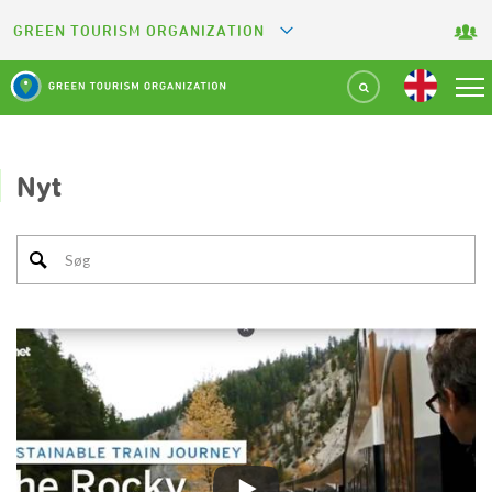
GREEN TOURISM ORGANIZATION
GREETS
GREEN KEY
GREEN RESTAURANT
Nyt
GREEN SPORT FACILITY
GREEN CAMPING
GREEN ATTRACTION