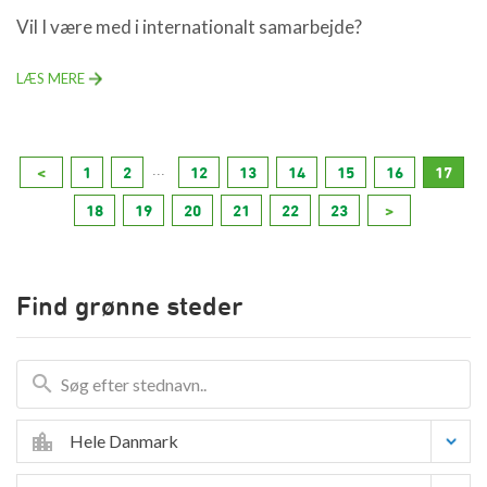
Vil I være med i internationalt samarbejde?
LÆS MERE
...
<
1
2
12
13
14
15
16
17
18
19
20
21
22
23
>
Find grønne steder
Hele Danmark